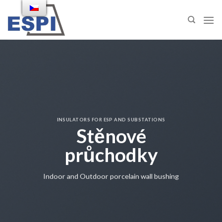
Skip
to
content
INSULATORS FOR ESP AND SUBSTATIONS
Stěnové
průchodky
Indoor and Outdoor porcelain wall bushing